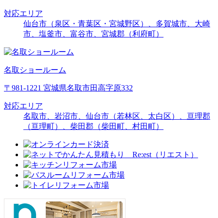
対応エリア
仙台市（泉区・青葉区・宮城野区）、多賀城市、大崎
市、塩釜市、富谷市、宮城郡（利府町）
名取ショールーム
〒981-1221 宮城県名取市田高字原332
対応エリア
名取市、岩沼市、仙台市（若林区、太白区）、亘理郡
（亘理町）、柴田郡（柴田町、村田町）