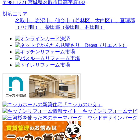
〒981-1221 宮城県名取市田高字原332
対応エリア
名取市、岩沼市、仙台市（若林区、太白区）、亘理郡
（亘理町）、柴田郡（柴田町、村田町）